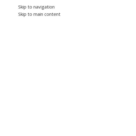
Skip to navigation
Skip to main content
Arama
Kategorilere Gözat
FortiGate
FortiAP
FortiSwitch
FortiAnalyze
Ana Sayfa
Fortigate
Sayfa 3
31 sonuçtan 25-31 arası gösteriliyor
Genel
7 ürün
FortiAnalyzer
1 ürün
Fortinet
56 ürün